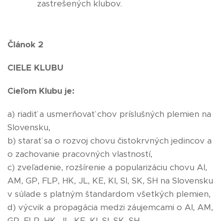
zastrešených klubov.
Článok 2
CIELE KLUBU
Cieľom Klubu je:
a) riadiť a usmerňovať chov príslušných plemien na
Slovensku,
b) starať sa o rozvoj chovu čistokrvných jedincov a
o zachovanie pracovných vlastností,
c) zveľadenie, rozšírenie a popularizáciu chovu AI,
AM, GP, FLP, HK, JL, KE, KI, SI, SK, SH na Slovensku
v súlade s platným štandardom všetkých plemien,
d) výcvik a propagácia medzi záujemcami o AI, AM,
GP, FLP, HK, JL, KE, KI, SI, SK, SH