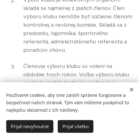
skladá sa najmenej z piatich členov. Člen
výboru klubu nemôže byť súčasne členom
kontrolnej a revíznej komisie. Skladá sa z
predsedu, tajomníka, športového
referenta, administratívneho referenta a
poradcov chovu.
Členovia výboru klubu sú volení na
obdobie troch rokov. Voľba výboru klubu
prebieha každý tretí rok na členskej
schôdzi. Opätovná voľba členov výboru nie
Používame cookies, aby sme zaistili správne fungovanie a
je vylúčená.
bezpečnosť našich stránok. Tým vám môžeme poskytnúť tú
najlepšiu skúsenosť z ich návštevy.
Funkčné obdobie výboru klubu neskončí
skôr, než je zvolený nový výbor. Výbor
Prijať nevyhnutné
Prijať všetko
klubu je povinný zverejniť pozvánku na