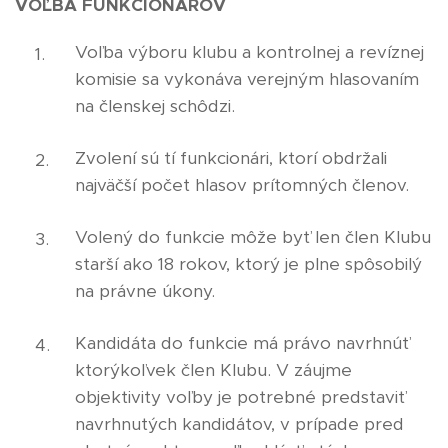
VOĽBA FUNKCIONÁROV
Voľba výboru klubu a kontrolnej a revíznej
komisie sa vykonáva verejným hlasovaním
na členskej schôdzi.
Zvolení sú tí funkcionári, ktorí obdržali
najväčší počet hlasov prítomných členov.
Volený do funkcie môže byť len člen Klubu
starší ako 18 rokov, ktorý je plne spôsobilý
na právne úkony.
Kandidáta do funkcie má právo navrhnúť
ktorýkoľvek člen Klubu. V záujme
objektivity voľby je potrebné predstaviť
navrhnutých kandidátov, v prípade pred