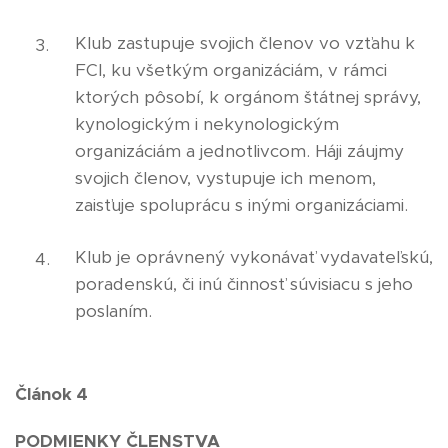
Klub zastupuje svojich členov vo vzťahu k
FCI, ku všetkým organizáciám, v rámci
ktorých pôsobí, k orgánom štátnej správy,
kynologickým i nekynologickým
organizáciám a jednotlivcom. Háji záujmy
svojich členov, vystupuje ich menom,
zaisťuje spoluprácu s inými organizáciami.
Klub je oprávnený vykonávať vydavateľskú,
poradenskú, či inú činnosť súvisiacu s jeho
poslaním.
Článok 4
PODMIENKY ČLENSTVA