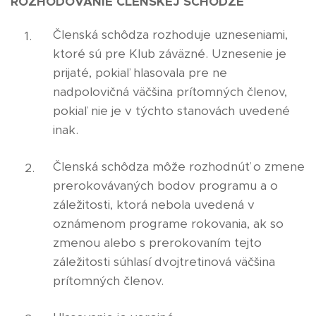
ROZHODOVANIE ČLENSKEJ SCHÔDZE
Členská schôdza rozhoduje uzneseniami,
ktoré sú pre Klub záväzné. Uznesenie je
prijaté, pokiaľ hlasovala pre ne
nadpolovičná väčšina prítomných členov,
pokiaľ nie je v týchto stanovách uvedené
inak.
Členská schôdza môže rozhodnúť o zmene
prerokovávaných bodov programu a o
záležitosti, ktorá nebola uvedená v
oznámenom programe rokovania, ak so
zmenou alebo s prerokovaním tejto
záležitosti súhlasí dvojtretinová väčšina
prítomných členov.