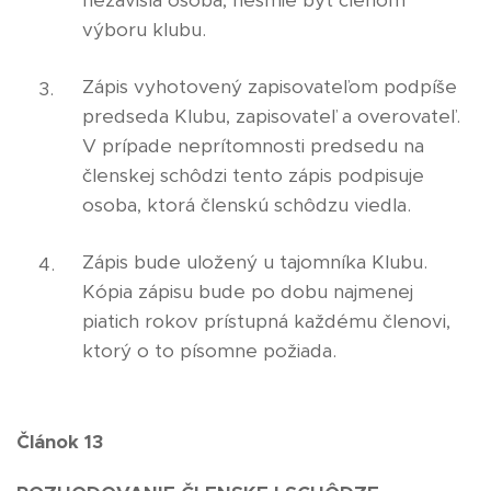
nezávislá osoba, nesmie byť členom
výboru klubu.
Zápis vyhotovený zapisovateľom podpíše
predseda Klubu, zapisovateľ a overovateľ.
V prípade neprítomnosti predsedu na
členskej schôdzi tento zápis podpisuje
osoba, ktorá členskú schôdzu viedla.
Zápis bude uložený u tajomníka Klubu.
Kópia zápisu bude po dobu najmenej
piatich rokov prístupná každému členovi,
ktorý o to písomne požiada.
Článok 13