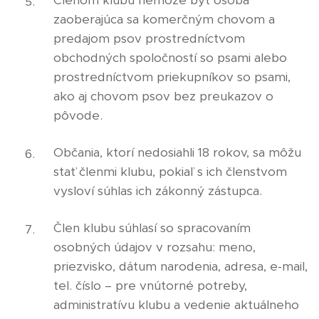
Členom klubu nemôže byť osoba
zaoberajúca sa komerčným chovom a
predajom psov prostredníctvom
obchodných spoločností so psami alebo
prostredníctvom priekupníkov so psami,
ako aj chovom psov bez preukazov o
pôvode.
Občania, ktorí nedosiahli 18 rokov, sa môžu
stať členmi klubu, pokiaľ s ich členstvom
vysloví súhlas ich zákonný zástupca.
Člen klubu súhlasí so spracovaním
osobných údajov v rozsahu: meno,
priezvisko, dátum narodenia, adresa, e-mail,
tel. číslo – pre vnútorné potreby,
administratívu klubu a vedenie aktuálneho