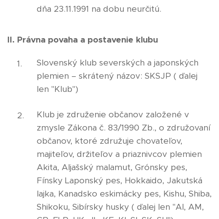
dňa 23.11.1991 na dobu neurčitú.
II. Právna povaha a postavenie klubu
Slovenský klub severských a japonských
plemien – skrátený názov: SKSJP ( ďalej
len "Klub")
Klub je združenie občanov založené v
zmysle Zákona č. 83/1990 Zb., o združovaní
občanov, ktoré združuje chovateľov,
majiteľov, držiteľov a priaznivcov plemien
Akita, Aljašský malamut, Grónsky pes,
Fínsky Laponský pes, Hokkaido, Jakutská
lajka, Kanadsko eskimácky pes, Kishu, Shiba,
Shikoku, Sibírsky husky ( ďalej len "AI, AM,