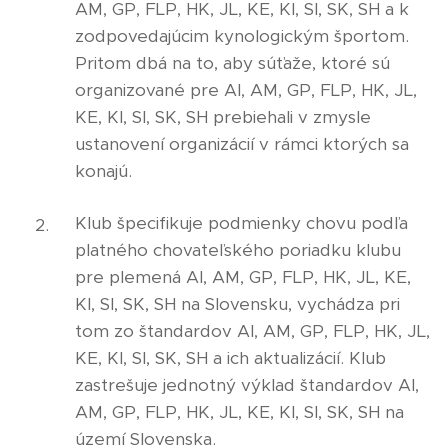
AM, GP, FLP, HK, JL, KE, KI, SI, SK, SH a k
zodpovedajúcim kynologickým športom.
Pritom dbá na to, aby súťaže, ktoré sú
organizované pre AI, AM, GP, FLP, HK, JL,
KE, KI, SI, SK, SH prebiehali v zmysle
ustanovení organizácií v rámci ktorých sa
konajú.
Klub špecifikuje podmienky chovu podľa
platného chovateľského poriadku klubu
pre plemená AI, AM, GP, FLP, HK, JL, KE,
KI, SI, SK, SH na Slovensku, vychádza pri
tom zo štandardov AI, AM, GP, FLP, HK, JL,
KE, KI, SI, SK, SH a ich aktualizácií. Klub
zastrešuje jednotný výklad štandardov AI,
AM, GP, FLP, HK, JL, KE, KI, SI, SK, SH na
území Slovenska.