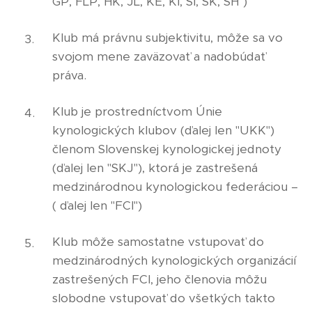
GP, FLP, HK, JL, KE, KI, SI, SK, SH")
Klub má právnu subjektivitu, môže sa vo
svojom mene zaväzovať a nadobúdať
práva.
Klub je prostredníctvom Únie
kynologických klubov (ďalej len "UKK")
členom Slovenskej kynologickej jednoty
(ďalej len "SKJ"), ktorá je zastrešená
medzinárodnou kynologickou federáciou –
( ďalej len "FCI")
Klub môže samostatne vstupovať do
medzinárodných kynologických organizácií
zastrešených FCI, jeho členovia môžu
slobodne vstupovať do všetkých takto