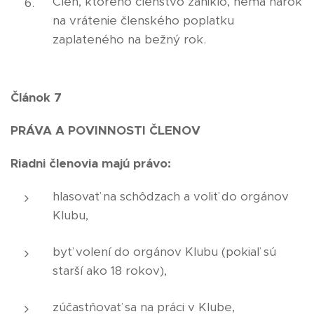
Člen, ktorého členstvo zaniklo, nemá nárok
na vrátenie členského poplatku
zaplateného na bežný rok.
Článok 7
PRÁVA A POVINNOSTI ČLENOV
Riadni členovia majú právo:
hlasovať na schôdzach a voliť do orgánov
Klubu,
byť volení do orgánov Klubu (pokiaľ sú
starší ako 18 rokov),
zúčastňovať sa na práci v Klube,