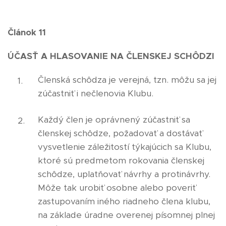
Článok 11
ÚČASŤ A HLASOVANIE NA ČLENSKEJ SCHÔDZI
Členská schôdza je verejná, tzn. môžu sa jej
zúčastniť i nečlenovia Klubu.
Každý člen je oprávnený zúčastniť sa
členskej schôdze, požadovať a dostávať
vysvetlenie záležitostí týkajúcich sa Klubu,
ktoré sú predmetom rokovania členskej
schôdze, uplatňovať návrhy a protinávrhy.
Môže tak urobiť osobne alebo poveriť
zastupovaním iného riadneho člena klubu,
na základe úradne overenej písomnej plnej