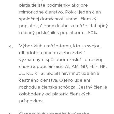
platia tie isté podmienky ako pre
mimoriadne členstvo. Pokiaľ jeden člen
spoločnej domácnosti uhradil členský
poplatok, členom klubu sa môže stať aj iný
rodinný príslušník s poplatkom – 50%.
Výbor klubu môže tomu, kto sa svojou
dlhodobou prácou alebo zvlášť
významným spôsobom zaslúžil o rozvoj
chovu a popularizáciu AI, AM, GP, FLP, HK,
JL, KE, KI, SI, SK, SH navrhnúť udelenie
čestného členstva. O jeho udelení
rozhoduje členská schôdza. Čestný člen je
oslobodený od platenia členských
príspevkov.