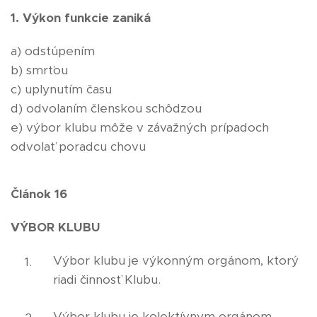
1. Výkon funkcie zaniká
a) odstúpením
b) smrťou
c) uplynutím času
d) odvolaním členskou schôdzou
e) výbor klubu môže v závažných prípadoch
odvolať poradcu chovu
Článok 16
VÝBOR KLUBU
Výbor klubu je výkonným orgánom, ktorý
riadi činnosť Klubu.
Výbor klubu je kolektívnym orgánom,