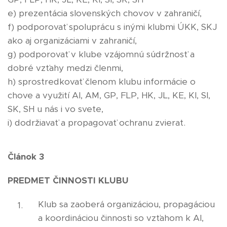
e) prezentácia slovenských chovov v zahraničí,
f) podporovať spoluprácu s inými klubmi ÚKK, SKJ
ako aj organizáciami v zahraničí,
g) podporovať v klube vzájomnú súdržnosť a
dobré vzťahy medzi členmi,
h) sprostredkovať členom klubu informácie o
chove a využití AI, AM, GP, FLP, HK, JL, KE, KI, SI,
SK, SH u nás i vo svete,
i) dodržiavať a propagovať ochranu zvierat.
Článok 3
PREDMET ČINNOSTI KLUBU
Klub sa zaoberá organizáciou, propagáciou
a koordináciou činnosti so vzťahom k AI,