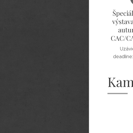
Špeciá
výstava
autu
CAC/CA
Uzávi
deadline
Kam 