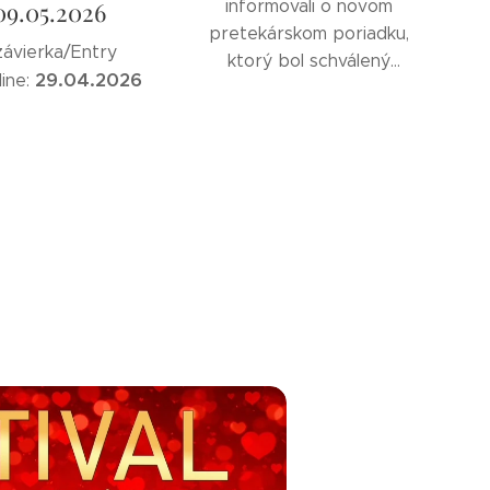
09.05.2026
informovali o novom
pretekárskom poriadku,
ávierka/Entry
ktorý bol schválený
29.04.2026
ine:
Slovenským zväzom
psích záprahov
. Keďže
sa blížia športové
podujatia, odporúčame
venovať mu pozornosť,
aby sme všetci
štartovali s rovnakými
informáciami.