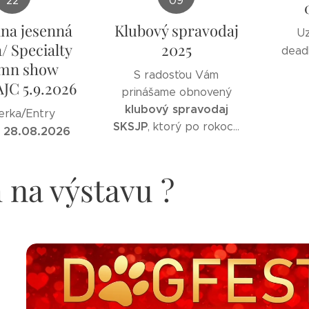
09
22
Klubový spravodaj
lna jesenná
Uz
2025
/ Specialty
deadl
mn show
S radosťou Vám
JC 5.9.2026
prinášame obnovený
klubový spravodaj
erka/Entry
SKSJP
, ktorý po rokoch
28.08.2026
:
opäť ožíva – zatiaľ v
elektronickej podobe.
na výstavu ?