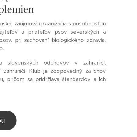
 plemien
nská, záujmová organizácia s pôsobnosťou
ajiteľov a priateľov psov severských a
sov, pri zachovaní biologického zdravia,
no.
cia slovenských odchovov v zahraničí,
v zahraničí. Klub je zodpovedný za chov
, pričom sa pridržiava štandardov a ich
bu