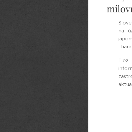
milov
Slove
na ú
japon
chara
Tiež
infor
zastr
aktual