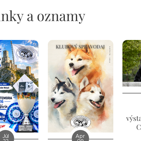
inky a oznamy
výst
C
Apr
Júl