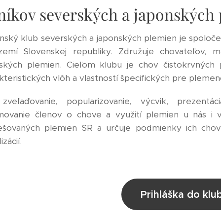
níkov severských a japonských
nský klub severských a japonských plemien je spoloče
zemí Slovenskej republiky. Združuje chovateľov, m
ských plemien. Cieľom klubu je chov čistokrvných p
kteristických vlôh a vlastností špecifických pre pleme
 zveľaďovanie, popularizovanie, výcvik, prezentá
movanie členov o chove a využití plemien u nás i 
ešovaných plemien SR a určuje podmienky ich chovu
izácií.
Prihláška do klu