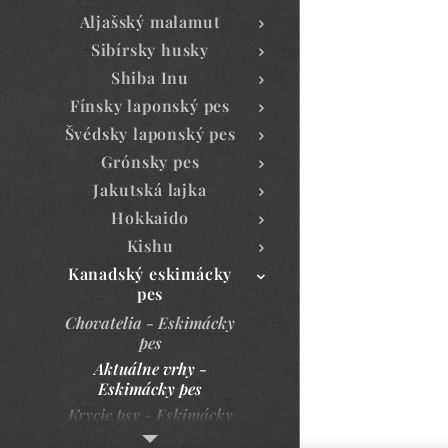
Aljašský malamut
Sibírsky husky
Shiba Inu
Fínsky laponský pes
Švédsky laponský pes
Grónsky pes
Jakutská lajka
Hokkaido
Kishu
Kanadský eskimácky
pes
Chovatelia - Eskimácky
pes
Aktuálne vrhy -
Eskimácky pes
Krycie psy - Eskimácky
pes