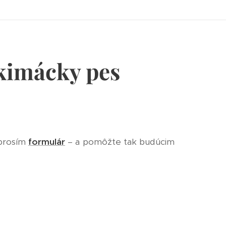
skimácky pes
 prosím
formulár
– a pomôžte tak budúcim