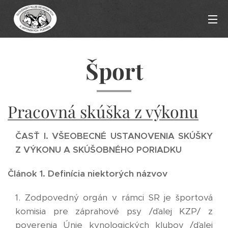
Šport
Pracovná skúška z výkonu
ČASŤ I. VŠEOBECNÉ USTANOVENIA SKÚŠKY
Z VÝKONU A SKÚŠOBNÉHO PORIADKU
Článok 1. Definícia niektorých názvov
1. Zodpovedný orgán v rámci SR je športová
komisia pre záprahové psy /ďalej KZP/ z
poverenia Únie kynologických klubov /ďalej