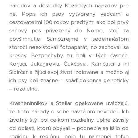
národov a dôsledky Kozáckych nájazdov pre
ne. Popis ich psov vytvorený vedcami a
cestovateľmi 100 rokov predtým, ako bol prvý
saňový pes privezený do Nome, stojí za
povšimnutie. Samozrejme v sedemnástom
storočí neexistovali fotoaparát, no zachovali sa
kresby. Bezpochyby tu boli v tých časoch.
Korjaci, Jukagirovia, Čukčovia, Kamčatci a iní
Sibírčania žijúci svoj život izolovane a možno aj
ich psy boli značne – snáď dokonca geneticky
– rozdielne.
Krasheninnikov a Stellar opakovane uvádzajú,
že tieto národy o sebe navzájom nevedeli. Ich
životný štýl bol celkom rozdielny, úplne závislý
od oblasti, ktorú obývali – podnebie sa líšilo od
regiónu k regiónu, bolo tu najmenej toľko