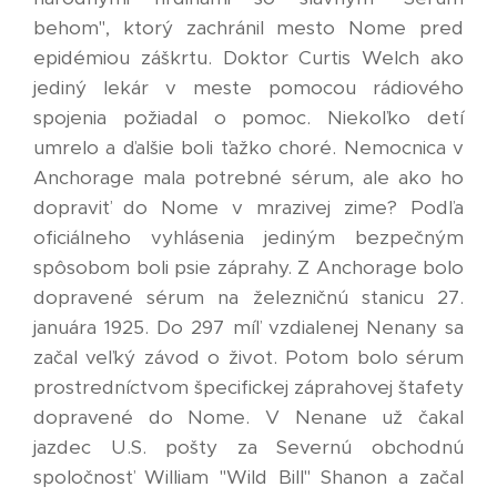
behom", ktorý zachránil mesto Nome pred
epidémiou záškrtu. Doktor Curtis Welch ako
jediný lekár v meste pomocou rádiového
spojenia požiadal o pomoc. Niekoľko detí
umrelo a ďalšie boli ťažko choré. Nemocnica v
Anchorage mala potrebné sérum, ale ako ho
dopraviť do Nome v mrazivej zime? Podľa
oficiálneho vyhlásenia jediným bezpečným
spôsobom boli psie záprahy. Z Anchorage bolo
dopravené sérum na železničnú stanicu 27.
januára 1925. Do 297 míľ vzdialenej Nenany sa
začal veľký závod o život. Potom bolo sérum
prostredníctvom špecifickej záprahovej štafety
dopravené do Nome. V Nenane už čakal
jazdec U.S. pošty za Severnú obchodnú
spoločnosť William "Wild Bill" Shanon a začal