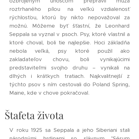
ozbrojeným únoscom prepravil muža
roztrhaného pílou na veľkú vzdialenosť
rýchlosťou, ktorú by nikto nepovažoval za
možnú. Môžeme byť šťastní, že Leonhard
Seppala sa vyznal v psoch. Psy, ktoré vlastnil a
ktoré choval, boli tie najlepšie. Hoci základňa
nebola veľká, psy ktoré použil ako
zakladateľov chovu, boli vynikajúcimi
predstaviteľmi svojho druhu – vynikali na
dlhých i krátkych tratiach. Najkvalitnejší z
týchto psov s ním cestovali do Poland Spring,
Maine, kde v chove pokračoval.
Štafeta života
V roku 1925 sa Seppala a jeho Siberiani stali
národnými hrdinami so slávnym "Sérum