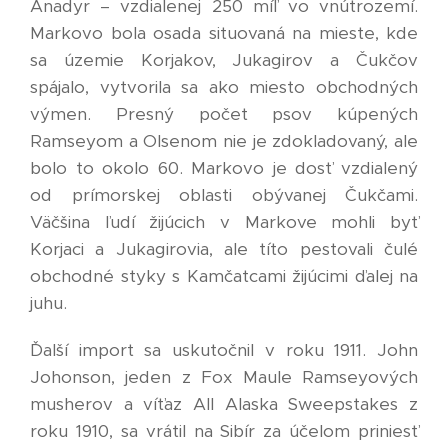
Anadyr – vzdialenej 250 míľ vo vnútrozemí.
Markovo bola osada situovaná na mieste, kde
sa územie Korjakov, Jukagirov a Čukčov
spájalo, vytvorila sa ako miesto obchodných
výmen. Presný počet psov kúpených
Ramseyom a Olsenom nie je zdokladovaný, ale
bolo to okolo 60. Markovo je dosť vzdialený
od prímorskej oblasti obývanej Čukčami.
Väčšina ľudí žijúcich v Markove mohli byť
Korjaci a Jukagirovia, ale títo pestovali čulé
obchodné styky s Kamčatcami žijúcimi ďalej na
juhu.
Ďalší import sa uskutočnil v roku 1911. John
Johonson, jeden z Fox Maule Ramseyových
musherov a víťaz All Alaska Sweepstakes z
roku 1910, sa vrátil na Sibír za účelom priniesť