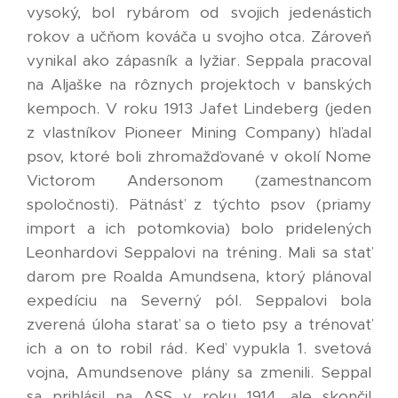
vysoký, bol rybárom od svojich jedenástich
rokov a učňom kováča u svojho otca. Zároveň
vynikal ako zápasník a lyžiar. Seppala pracoval
na Aljaške na rôznych projektoch v banských
kempoch. V roku 1913 Jafet Lindeberg (jeden
z vlastníkov Pioneer Mining Company) hľadal
psov, ktoré boli zhromažďované v okolí Nome
Victorom Andersonom (zamestnancom
spoločnosti). Pätnásť z týchto psov (priamy
import a ich potomkovia) bolo pridelených
Leonhardovi Seppalovi na tréning. Mali sa stať
darom pre Roalda Amundsena, ktorý plánoval
expedíciu na Severný pól. Seppalovi bola
zverená úloha starať sa o tieto psy a trénovať
ich a on to robil rád. Keď vypukla 1. svetová
vojna, Amundsenove plány sa zmenili. Seppal
sa prihlásil na ASS v roku 1914, ale skončil