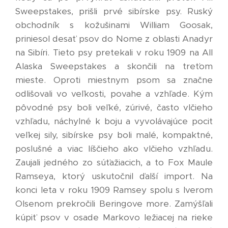
Sweepstakes, prišli prvé sibírske psy. Ruský
obchodník s kožušinami William Goosak,
priniesol desať psov do Nome z oblasti Anadyr
na Sibíri. Tieto psy pretekali v roku 1909 na All
Alaska Sweepstakes a skončili na treťom
mieste. Oproti miestnym psom sa značne
odlišovali vo veľkosti, povahe a vzhľade. Kým
pôvodné psy boli veľké, zúrivé, často vlčieho
vzhľadu, náchylné k boju a vyvolávajúce pocit
veľkej sily, sibírske psy boli malé, kompaktné,
poslušné a viac líščieho ako vlčieho vzhľadu.
Zaujali jedného zo súťažiacich, a to Fox Maule
Ramseya, ktorý uskutočnil ďalší import. Na
konci leta v roku 1909 Ramsey spolu s Iverom
Olsenom prekročili Beringove more. Zamýšľali
kúpiť psov v osade Markovo ležiacej na rieke