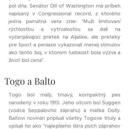
pol dňa. Senátor Dill of Washington má príbeh
napísaný v Congressional record, z ktorého
jedna pamätná veta znie: "Muži limitovaní
rýchlosťou a vytrvalosťou sa dali na
vyčerpávajúci pretek na Aljaške, ale preteky
pre šport a peniaze vykazovali menej stimulov
ako tento boj, v ktorom ľudskosť bola výzva a
život bol cena".
Togo a Balto
Togo bol malý, tmavý, kompaktný pes
narodený v roku 1915. Jeho otcom bol Suggen
(vodca Seppalovho záprahu) a matka Dolly.
Baltovi novinári pripísali všetky Togove tituly a
opísali ho ako "najlepšieho lídra psích záprahov