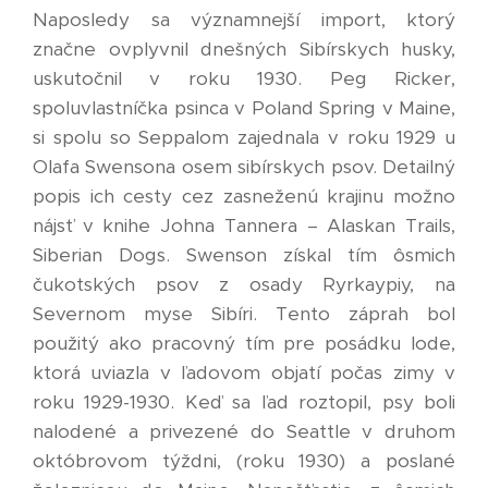
Naposledy sa významnejší import, ktorý
značne ovplyvnil dnešných Sibírskych husky,
uskutočnil v roku 1930. Peg Ricker,
spoluvlastníčka psinca v Poland Spring v Maine,
si spolu so Seppalom zajednala v roku 1929 u
Olafa Swensona osem sibírskych psov. Detailný
popis ich cesty cez zasneženú krajinu možno
nájsť v knihe Johna Tannera – Alaskan Trails,
Siberian Dogs. Swenson získal tím ôsmich
čukotských psov z osady Ryrkaypiy, na
Severnom myse Sibíri. Tento záprah bol
použitý ako pracovný tím pre posádku lode,
ktorá uviazla v ľadovom objatí počas zimy v
roku 1929-1930. Keď sa ľad roztopil, psy boli
nalodené a privezené do Seattle v druhom
októbrovom týždni, (roku 1930) a poslané