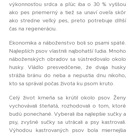
výkonnosťou srdca a pľúc iba o 30 % vyššou
ako pes priemerný a tiež sa unaví oveľa skôr
ako stredne veľký pes, preto potrebuje dlhší
čas na regeneráciu.
Ekonomika a náboženstvo boli so psami späté.
Najlepších psov vlastnili najbohatší ľudia. Mnoho
náboženských obradov sa sústreďovalo okolo
husky. Vládlo presvedčenie, že dvaja husky
strážia bránu do neba a nepustia dnu nikoho,
kto sa správal počas života ku psom kruto.
Celý život kmeňa sa krútil okolo psov. Ženy
vychovávali šteňatá, rozhodovali o tom, ktoré
budú ponechané. Vyberali iba najlepšie sučky a
psy, zvyšné sučky sa utrácali a psy kastrovali.
Výhodou kastrovaných psov bola miernejšia