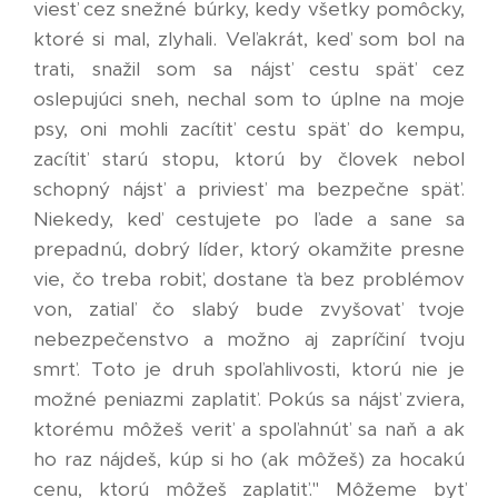
viesť cez snežné búrky, kedy všetky pomôcky,
ktoré si mal, zlyhali. Veľakrát, keď som bol na
trati, snažil som sa nájsť cestu späť cez
oslepujúci sneh, nechal som to úplne na moje
psy, oni mohli zacítiť cestu späť do kempu,
zacítiť starú stopu, ktorú by človek nebol
schopný nájsť a priviesť ma bezpečne späť.
Niekedy, keď cestujete po ľade a sane sa
prepadnú, dobrý líder, ktorý okamžite presne
vie, čo treba robiť, dostane ťa bez problémov
von, zatiaľ čo slabý bude zvyšovať tvoje
nebezpečenstvo a možno aj zapríčiní tvoju
smrť. Toto je druh spoľahlivosti, ktorú nie je
možné peniazmi zaplatiť. Pokús sa nájsť zviera,
ktorému môžeš veriť a spoľahnúť sa naň a ak
ho raz nájdeš, kúp si ho (ak môžeš) za hocakú
cenu, ktorú môžeš zaplatiť." Môžeme byť