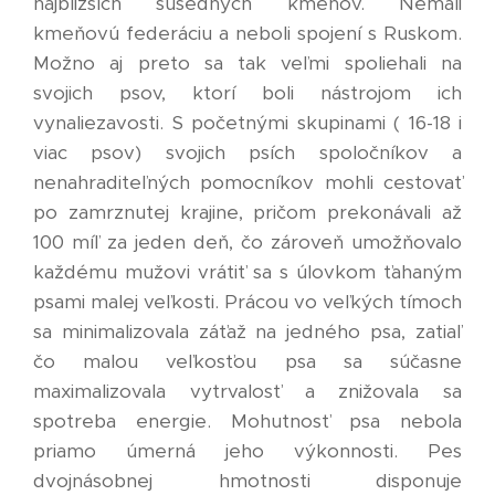
najbližších susedných kmeňov. Nemali
kmeňovú federáciu a neboli spojení s Ruskom.
Možno aj preto sa tak veľmi spoliehali na
svojich psov, ktorí boli nástrojom ich
vynaliezavosti. S početnými skupinami ( 16-18 i
viac psov) svojich psích spoločníkov a
nenahraditeľných pomocníkov mohli cestovať
po zamrznutej krajine, pričom prekonávali až
100 míľ za jeden deň, čo zároveň umožňovalo
každému mužovi vrátiť sa s úlovkom ťahaným
psami malej veľkosti. Prácou vo veľkých tímoch
sa minimalizovala záťaž na jedného psa, zatiaľ
čo malou veľkosťou psa sa súčasne
maximalizovala vytrvalosť a znižovala sa
spotreba energie. Mohutnosť psa nebola
priamo úmerná jeho výkonnosti. Pes
dvojnásobnej hmotnosti disponuje