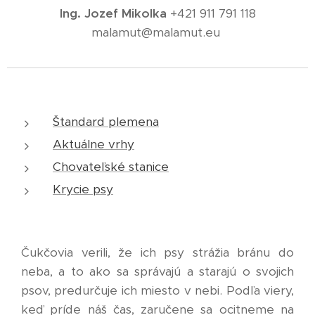
Ing. Jozef Mikolka
+421 911 791 118
malamut@malamut.eu
Štandard plemena
Aktuálne vrhy
Chovateľské stanice
Krycie psy
Čukčovia verili, že ich psy strážia bránu do
neba, a to ako sa správajú a starajú o svojich
psov, predurčuje ich miesto v nebi. Podľa viery,
keď príde náš čas, zaručene sa ocitneme na