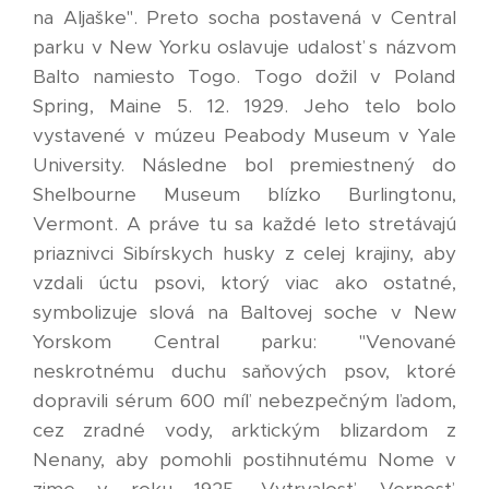
na Aljaške". Preto socha postavená v Central
parku v New Yorku oslavuje udalosť s názvom
Balto namiesto Togo. Togo dožil v Poland
Spring, Maine 5. 12. 1929. Jeho telo bolo
vystavené v múzeu Peabody Museum v Yale
University. Následne bol premiestnený do
Shelbourne Museum blízko Burlingtonu,
Vermont. A práve tu sa každé leto stretávajú
priaznivci Sibírskych husky z celej krajiny, aby
vzdali úctu psovi, ktorý viac ako ostatné,
symbolizuje slová na Baltovej soche v New
Yorskom Central parku: "Venované
neskrotnému duchu saňových psov, ktoré
dopravili sérum 600 míľ nebezpečným ľadom,
cez zradné vody, arktickým blizardom z
Nenany, aby pomohli postihnutému Nome v
zime v roku 1925. Vytrvalosť. Vernosť.