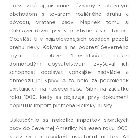
potvrdzujú aj písomné záznamy, s aktívnym
obchodom s tovarom rozličného druhu a
pôvodu, vrátane psov. Napriek tomu si
Čukčovia držali psy v relatívne čistej forme.
Obzvlášť tí v najizolovanejších osadách pozdĺž
brehu rieky Kolyma a na pobreží Severného
mysu. Ich obraz "bojachtivých" medzi
domorodým obyvateľstvom zvyšoval ich
schopnosť odolávať vonkajšej nadvláde a
obmedziť jej vplyv. A to bolo za podmienok
existujúcich na najsevernejšej Sibíri na začiatku
roku 1900, kedy sa objavuje prvý dokument
popisujúc import plemena Sibírsky husky.
Uskutočnilo sa niekoľko importov sibírskych
psov do Severnej Ameriky. Na jeseň roku 1908,
kedy sa po prvýkrát uskutočnil pretek All