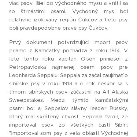
viac psov. Išiel do východného mysu a vrátil sa
so štrnástimi psami. Východný mys bol
relatívne izolovaný región Čukčov a tieto psy
boli pravdepodobne pravé psy Čukčov.
Prvý dokument potvrdzujúci import psov
priamo z Kamčatky pochádza z roku 1914. V
lete tohto roku kapitán Olsen priniesol z
Petropavloska najmenej osem psov pre
Leonharda Seppalu. Seppala za začal zaujímať o
sibírske psy v roku 1913 a o rok neskôr sa s
tímom sibírskych psov zúčastnil na All Alaska
Sweepstakes. Medzi týmito kamčatskými
psami bol aj Seppalov slávny leader Russky,
ktorý mal skrátený chvost. Seppala tvrdil, že
importoval psov zo všetkých častí Sibíri:
"Importoval som psy z veľa oblastí Východnej