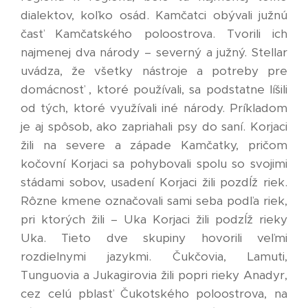
dialektov, koľko osád. Kamčatci obývali južnú
časť Kamčatského poloostrova. Tvorili ich
najmenej dva národy – severný a južný. Stellar
uvádza, že všetky nástroje a potreby pre
domácnosť , ktoré používali, sa podstatne líšili
od tých, ktoré využívali iné národy. Príkladom
je aj spôsob, ako zapriahali psy do saní. Korjaci
žili na severe a západe Kamčatky, pričom
kočovní Korjaci sa pohybovali spolu so svojimi
stádami sobov, usadení Korjaci žili pozdĺž riek.
Rôzne kmene označovali sami seba podľa riek,
pri ktorých žili – Uka Korjaci žili podzĺž rieky
Uka. Tieto dve skupiny hovorili veľmi
rozdielnymi jazykmi. Čukčovia, Lamuti,
Tunguovia a Jukagirovia žili popri rieky Anadyr,
cez celú pblasť Čukotského poloostrova, na