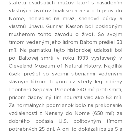
štafetu dvadsiatich mužov, ktorí s nasadením
vlastných životov hnali seba a svojich psov do
Nome, nehľadiac na mráz, snehové búrky a
vlastnú únavu. Gunnar Kasson bol posledným
musherom tohto závodu o život. So svojim
tímom vedeným jeho lídrom Baltom prešiel 53
míľ. Na pamiatku tejto historickej udalosti bol
po Baltovej smrti v roku 1933 vystavený v
Cleveland Museum of Natural History. Najdlhší
úsek prešiel so svojimi siberianmi vedenými
slávnym lídrom Togom už vtedy legendárny
Leonhard Seppala. Prebehli 340 míľ proti smrti,
pričom žiadny iný tím neurazil viac ako 53 míľ.
Za normálnych podmienok bolo na prekonanie
vzdialenosti z Nenany do Nome (658 míľ) za
dobrého počasia U.S. poštovným tímom
potrebných 25 dní. A oni to dokázali iba za 5 a