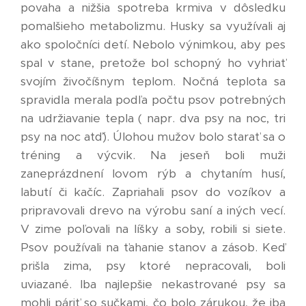
povaha a nižšia spotreba krmiva v dôsledku
pomalšieho metabolizmu. Husky sa využívali aj
ako spoločníci detí. Nebolo výnimkou, aby pes
spal v stane, pretože bol schopný ho vyhriať
svojím živočíšnym teplom. Nočná teplota sa
spravidla merala podľa počtu psov potrebných
na udržiavanie tepla ( napr. dva psy na noc, tri
psy na noc atď´). Úlohou mužov bolo starať sa o
tréning a výcvik. Na jeseň boli muži
zaneprázdnení lovom rýb a chytaním husí,
labutí či kačíc. Zapriahali psov do vozíkov a
pripravovali drevo na výrobu saní a iných vecí.
V zime poľovali na líšky a soby, robili si siete.
Psov používali na ťahanie stanov a zásob. Keď
prišla zima, psy ktoré nepracovali, boli
uviazané. Iba najlepšie nekastrované psy sa
mohli páriť so sučkami, čo bolo zárukou, že iba