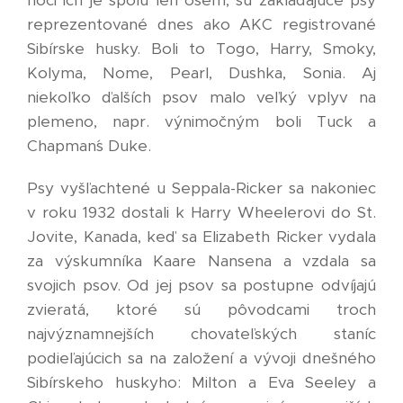
reprezentované dnes ako AKC registrované
Sibírske husky. Boli to Togo, Harry, Smoky,
Kolyma, Nome, Pearl, Dushka, Sonia. Aj
niekoľko ďalších psov malo veľký vplyv na
plemeno, napr. výnimočným boli Tuck a
Chapman´s Duke.
Psy vyšľachtené u Seppala-Ricker sa nakoniec
v roku 1932 dostali k Harry Wheelerovi do St.
Jovite, Kanada, keď sa Elizabeth Ricker vydala
za výskumníka Kaare Nansena a vzdala sa
svojich psov. Od jej psov sa postupne odvíjajú
zvieratá, ktoré sú pôvodcami troch
najvýznamnejších chovateľských staníc
podieľajúcich sa na založení a vývoji dnešného
Sibírskeho huskyho: Milton a Eva Seeley a