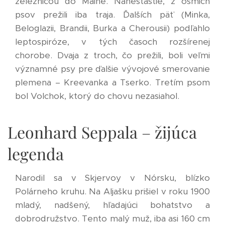
železnicou do Maine. Nanešťastie, z ôsmich
psov prežili iba traja. Ďalších päť (Minka,
Beloglazii, Brandii, Burka a Cherousii) podľahlo
leptospiróze, v tých časoch rozšírenej
chorobe. Dvaja z troch, čo prežili, boli veľmi
významné psy pre ďalšie vývojové smerovanie
plemena – Kreevanka a Tserko. Tretím psom
bol Volchok, ktorý do chovu nezasiahol.
Leonhard Seppala – žijúca
legenda
Narodil sa v Skjervoy v Nórsku, blízko
Polárneho kruhu. Na Aljašku prišiel v roku 1900
mladý, nadšený, hľadajúci bohatstvo a
dobrodružstvo. Tento malý muž, iba asi 160 cm