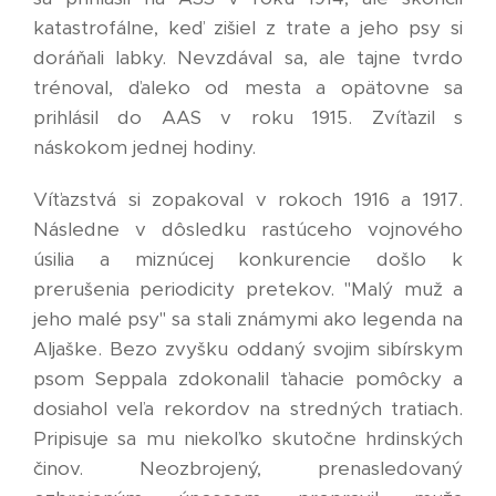
katastrofálne, keď zišiel z trate a jeho psy si
doráňali labky. Nevzdával sa, ale tajne tvrdo
trénoval, ďaleko od mesta a opätovne sa
prihlásil do AAS v roku 1915. Zvíťazil s
náskokom jednej hodiny.
Víťazstvá si zopakoval v rokoch 1916 a 1917.
Následne v dôsledku rastúceho vojnového
úsilia a miznúcej konkurencie došlo k
prerušenia periodicity pretekov. "Malý muž a
jeho malé psy" sa stali známymi ako legenda na
Aljaške. Bezo zvyšku oddaný svojim sibírskym
psom Seppala zdokonalil ťahacie pomôcky a
dosiahol veľa rekordov na stredných tratiach.
Pripisuje sa mu niekoľko skutočne hrdinských
činov. Neozbrojený, prenasledovaný