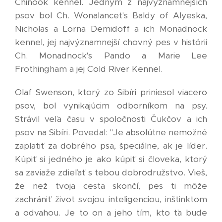
Chinook kennel. Jedným z najvýznamnejších
psov bol Ch. Wonalancet's Baldy of Alyeska,
Nicholas a Lorna Demidoff a ich Monadnock
kennel, jej najvýznamnejší chovný pes v histórii
Ch. Monadnock's Pando a Marie Lee
Frothingham a jej Cold River Kennel.
Olaf Swenson, ktorý zo Sibíri priniesol viacero
psov, bol vynikajúcim odborníkom na psy.
Strávil veľa času v spoločnosti Čukčov a ich
psov na Sibíri. Povedal: "Je absolútne nemožné
zaplatiť za dobrého psa, špeciálne, ak je líder.
Kúpiť si jedného je ako kúpiť si človeka, ktorý
sa zaviaže zdieľať s tebou dobrodružstvo. Vieš,
že než tvoja cesta skončí, pes ti môže
zachrániť život svojou inteligenciou, inštinktom
a odvahou. Je to on a jeho tím, kto ťa bude