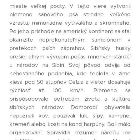
mieste veľkej pocty. V tejto viere vytvorili
plemeno saňového psa stredne veľkého
vzrastu, mimoriadne vytrvalého a skromného.
Po jeho príchode na americký kontinent sa stal
okamžite neprekonateľným šampiónom v
pretekoch psích záprahov. Sibírsky husky
prešiel dlhým vývojom počas mnohých stáročí
u národov na Sibíri. Svoj pôvod odvíja od
nehostinného podnebia, kde teplota v zime
klesá pod 50 stupňov Celzia a vietor dosahuje
rýchlosť až 100 km/h. Plemeno sa
prispôsobovalo potrebám života a kultúre
sibírskych národov. Domorodí obyvatelia
nepoznali kov, používali luk, šípy, kamene,
kremeň alebo kosti na konci harpúny. Boli málo
organizovaní. Spravidla rozumeli nárečiu iba