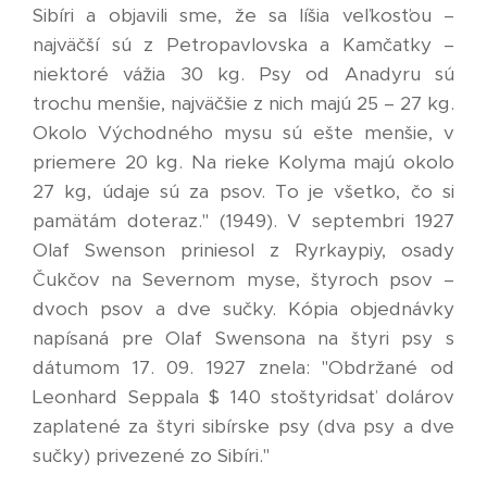
Sibíri a objavili sme, že sa líšia veľkosťou –
najväčší sú z Petropavlovska a Kamčatky –
niektoré vážia 30 kg. Psy od Anadyru sú
trochu menšie, najväčšie z nich majú 25 – 27 kg.
Okolo Východného mysu sú ešte menšie, v
priemere 20 kg. Na rieke Kolyma majú okolo
27 kg, údaje sú za psov. To je všetko, čo si
pamätám doteraz." (1949). V septembri 1927
Olaf Swenson priniesol z Ryrkaypiy, osady
Čukčov na Severnom myse, štyroch psov –
dvoch psov a dve sučky. Kópia objednávky
napísaná pre Olaf Swensona na štyri psy s
dátumom 17. 09. 1927 znela: "Obdržané od
Leonhard Seppala $ 140 stoštyridsať dolárov
zaplatené za štyri sibírske psy (dva psy a dve
sučky) privezené zo Sibíri."