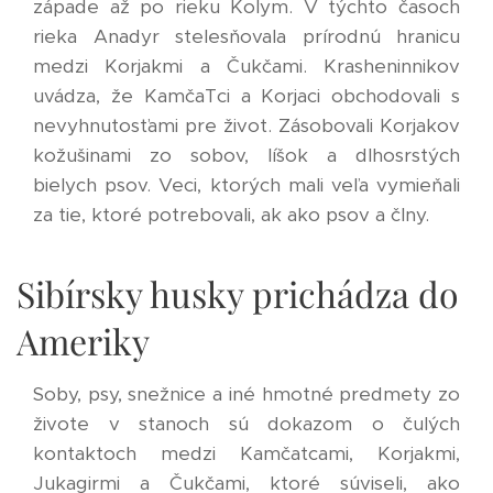
západe až po rieku Kolym. V týchto časoch
rieka Anadyr stelesňovala prírodnú hranicu
medzi Korjakmi a Čukčami. Krasheninnikov
uvádza, že KamčaTci a Korjaci obchodovali s
nevyhnutosťami pre život. Zásobovali Korjakov
kožušinami zo sobov, líšok a dlhosrstých
bielych psov. Veci, ktorých mali veľa vymieňali
za tie, ktoré potrebovali, ak ako psov a člny.
Sibírsky husky prichádza do
Ameriky
Soby, psy, snežnice a iné hmotné predmety zo
živote v stanoch sú dokazom o čulých
kontaktoch medzi Kamčatcami, Korjakmi,
Jukagirmi a Čukčami, ktoré súviseli, ako