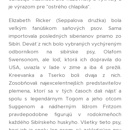
je výrazom pre "ostrého chlapíka".
Elizabeth Ricker (Seppalova družka) bola
veľkým fanúšikom saňových psov. Sama
importovala posledných siberianov priamo zo
Sibíri. Deväť z nich bolo vybraných vychýreným
odborníkom na sibírske psy, Olafom
Swensonom, ale loď, ktorá ich dopravila do
USA, uviazla v ľade v zime a iba 4 prežili.
Kreevanka a Tserko boli dvaja z nich.
Zosobňovali najexcelentnejších predstaviteľov
plemena, ktorí sa v tých časoch dali nájsť a
spolu s legendárnym Togom a jeho otcom
Suggenom a nádherným lídrom Fritzom
pravdepodobne figurujú v rodokmeňoch
každého Sibírskeho huskyho. Všetky tieto psy,
hoci ich je spolu len osem, sú zakladajúce psy