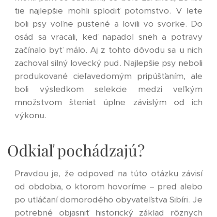
tie najlepšie mohli splodiť potomstvo. V lete
boli psy voľne pustené a lovili vo svorke. Do
osád sa vracali, keď napadol sneh a potravy
začínalo byť málo. Aj z tohto dôvodu sa u nich
zachoval silný lovecký pud. Najlepšie psy neboli
produkované cieľavedomým pripúšťaním, ale
boli výsledkom selekcie medzi veľkým
množstvom šteniat úplne závislým od ich
výkonu.
Odkiaľ pochádzajú?
Pravdou je, že odpoveď na túto otázku závisí
od obdobia, o ktorom hovoríme – pred alebo
po utláčaní domorodého obyvateľstva Sibíri. Je
potrebné objasniť historický základ rôznych