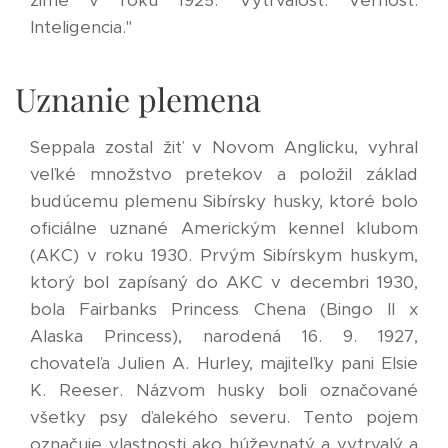
Inteligencia."
Uznanie plemena
Seppala zostal žiť v Novom Anglicku, vyhral
veľké množstvo pretekov a položil základ
budúcemu plemenu Sibírsky husky, ktoré bolo
oficiálne uznané Americkým kennel klubom
(AKC) v roku 1930. Prvým Sibírskym huskym,
ktorý bol zapísaný do AKC v decembri 1930,
bola Fairbanks Princess Chena (Bingo II x
Alaska Princess), narodená 16. 9. 1927,
chovateľa Julien A. Hurley, majiteľky pani Elsie
K. Reeser. Názvom husky boli označované
všetky psy ďalekého severu. Tento pojem
označuje vlastnosti ako húževnatý a vytrvalý a