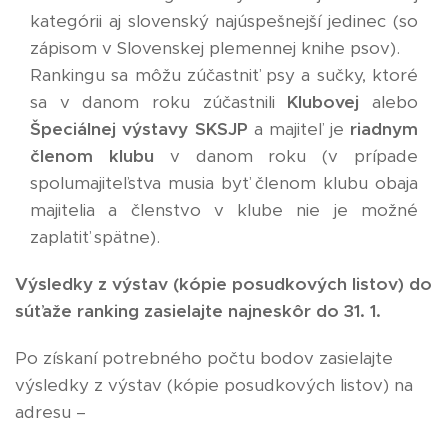
kategórii aj slovenský najúspešnejší jedinec (so
zápisom v Slovenskej plemennej knihe psov).
Rankingu sa môžu zúčastniť psy a sučky, ktoré
sa v danom roku zúčastnili
Klubovej
alebo
Špeciálnej
výstavy
SKSJP
a majiteľ je
riadnym
členom
klubu
v danom roku (v prípade
spolumajiteľstva musia byť členom klubu obaja
majitelia a členstvo v klube nie je možné
zaplatiť spätne).
Výsledky z výstav (kópie posudkových listov) do
súťaže ranking zasielajte najneskôr do 31. 1.
Po získaní potrebného počtu bodov zasielajte
výsledky z výstav (kópie posudkových listov) na
adresu –