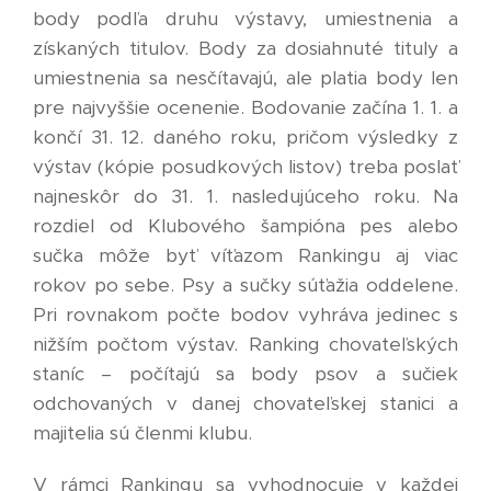
body podľa druhu výstavy, umiestnenia a
získaných titulov. Body za dosiahnuté tituly a
umiestnenia sa nesčítavajú, ale platia body len
pre najvyššie ocenenie. Bodovanie začína 1. 1. a
končí 31. 12. daného roku, pričom výsledky z
výstav (kópie posudkových listov) treba poslať
najneskôr do 31. 1. nasledujúceho roku. Na
rozdiel od Klubového šampióna pes alebo
sučka môže byť víťazom Rankingu aj viac
rokov po sebe. Psy a sučky súťažia oddelene.
Pri rovnakom počte bodov vyhráva jedinec s
nižším počtom výstav. Ranking chovateľských
staníc – počítajú sa body psov a sučiek
odchovaných v danej chovateľskej stanici a
majitelia sú členmi klubu.
V rámci Rankingu sa vyhodnocuje v každej