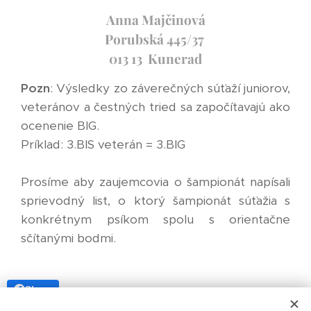
Anna Majčinová
Porubská
445/37
013 13
Kunerad
Pozn
: Výsledky zo záverečných súťaží juniorov,
veteránov a čestných tried sa započítavajú ako
ocenenie BIG.
Príklad: 3.BIS veterán = 3.BIG
Prosíme aby zaujemcovia o šampionát napísali
sprievodný list, o ktorý šampionát súťažia s
konkrétnym psíkom spolu s orientačne
sčítanými bodmi.
Share